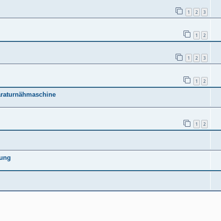
1
2
3
1
2
1
2
3
1
2
araturnähmaschine
1
2
tung