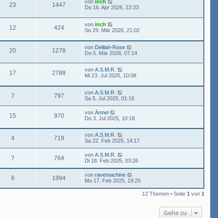
von
inch
23
1447
Do 16. Apr 2026, 23:33
von
inch
12
424
So 29. Mär 2026, 21:02
von
Delilah-Rose
20
1278
Do 5. Mär 2026, 07:14
von
A.S.M.R.
17
2788
Mi 23. Jul 2025, 10:08
von
A.S.M.R.
7
797
Sa 5. Jul 2025, 01:16
von
Ärmel
15
970
Do 3. Jul 2025, 10:18
von
A.S.M.R.
4
719
Sa 22. Feb 2025, 14:17
von
A.S.M.R.
7
764
Di 18. Feb 2025, 03:26
von
ravemachine
6
1994
Mo 17. Feb 2025, 19:25
12 Themen • Seite
1
von
1
Gehe zu