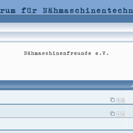
rum für Nähmaschinentech
Nähmaschinenfreunde e.V.
he
1
2
1
2