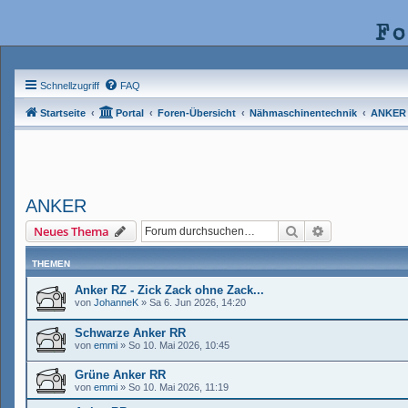
Fo
Schnellzugriff
FAQ
Startseite
Portal
Foren-Übersicht
Nähmaschinentechnik
ANKER
ANKER
Suche
Erweiterte Suc
Neues Thema
THEMEN
Anker RZ - Zick Zack ohne Zack...
von
JohanneK
»
Sa 6. Jun 2026, 14:20
Schwarze Anker RR
von
emmi
»
So 10. Mai 2026, 10:45
Grüne Anker RR
von
emmi
»
So 10. Mai 2026, 11:19