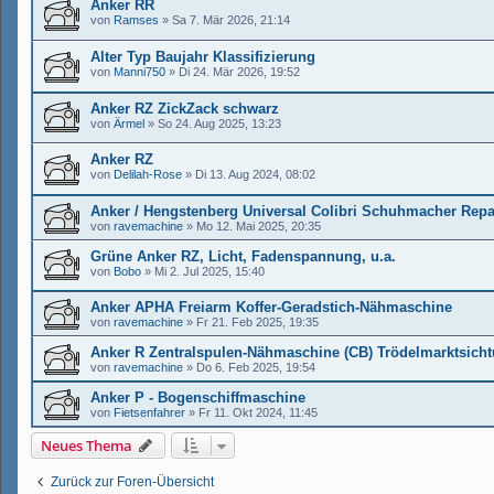
Anker RR
von
Ramses
»
Sa 7. Mär 2026, 21:14
Alter Typ Baujahr Klassifizierung
von
Manni750
»
Di 24. Mär 2026, 19:52
Anker RZ ZickZack schwarz
von
Ärmel
»
So 24. Aug 2025, 13:23
Anker RZ
von
Delilah-Rose
»
Di 13. Aug 2024, 08:02
Anker / Hengstenberg Universal Colibri Schuhmacher Rep
von
ravemachine
»
Mo 12. Mai 2025, 20:35
Grüne Anker RZ, Licht, Fadenspannung, u.a.
von
Bobo
»
Mi 2. Jul 2025, 15:40
Anker APHA Freiarm Koffer-Geradstich-Nähmaschine
von
ravemachine
»
Fr 21. Feb 2025, 19:35
Anker R Zentralspulen-Nähmaschine (CB) Trödelmarktsich
von
ravemachine
»
Do 6. Feb 2025, 19:54
Anker P - Bogenschiffmaschine
von
Fietsenfahrer
»
Fr 11. Okt 2024, 11:45
Neues Thema
Zurück zur Foren-Übersicht