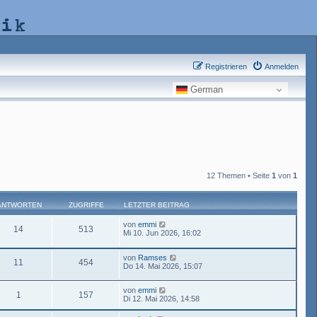
nik
Registrieren
Anmelden
German
12 Themen • Seite
1
von
1
ANTWORTEN
ZUGRIFFE
LETZTER BEITRAG
von
emmi
14
513
Mi 10. Jun 2026, 16:02
von
Ramses
11
454
Do 14. Mai 2026, 15:07
von
emmi
1
157
Di 12. Mai 2026, 14:58