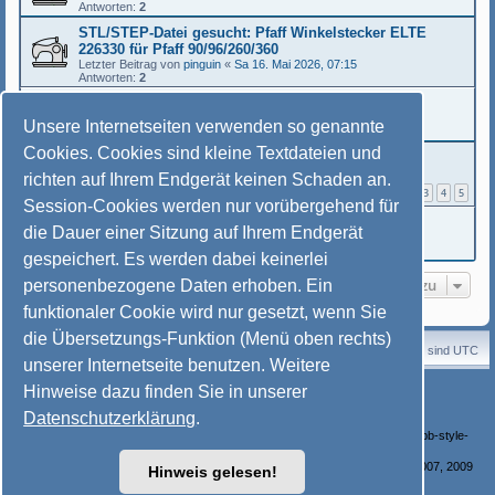
Antworten:
2
STL/STEP-Datei gesucht: Pfaff Winkelstecker ELTE
226330 für Pfaff 90/96/260/360
Letzter Beitrag von
pinguin
«
Sa 16. Mai 2026, 07:15
Antworten:
2
Fußanlasser-Gehäuse gebrochen
Letzter Beitrag von
ravemachine
«
Do 7. Mai 2026, 20:47
Unsere Internetseiten verwenden so genannte
Antworten:
6
Cookies. Cookies sind kleine Textdateien und
3d-Druck....eine kleine Hilfe.
Letzter Beitrag von
Ärmel
«
Fr 5. Sep 2025, 06:33
richten auf Ihrem Endgerät keinen Schaden an.
Antworten:
45
1
2
3
4
5
Session-Cookies werden nur vorübergehend für
Unsere Bundeswehr und der 3D Druck.....
die Dauer einer Sitzung auf Ihrem Endgerät
Letzter Beitrag von
inch
«
So 3. Aug 2025, 19:42
Antworten:
2
gespeichert. Es werden dabei keinerlei
Gehe zu
personenbezogene Daten erhoben. Ein
funktionaler Cookie wird nur gesetzt, wenn Sie
die Übersetzungs-Funktion (Menü oben rechts)
Startseite
Portal
Foren-Übersicht
Alle Zeiten sind
UTC
unserer Internetseite benutzen. Weitere
Powered by
phpBB
® Forum Software © phpBB Limited
Hinweise dazu finden Sie in unserer
Deutsche Übersetzung durch
phpBB.de
Datenschutzerklärung
.
Style: © Nähmaschinenfreunde e. V. von
Mayschje
basierend auf SoftBlue von Joyce&Luna (phpBB-Style-Design) /
http://phpbb-style-
design.de/
Bilder-Galerie: Powered by phpBB Gallery /
http://www.flying-bits.org/
/ © 2007, 2009
Hinweis gelesen!
nickvergessen