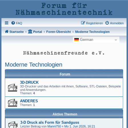
Forum für
Nähmaschinentechnik
FAQ
Registrieren
Anmelden
Startseite
Portal
Foren-Übersicht
Moderne Technologien
German
Nähmaschinenfreunde e.V.
Moderne Technologien
Forum
3D-DRUCK
3D-Drucker und das Arbeiten mit ihnen, Software, STL-Dateien, Beispiele
und Anwendungen.
Themen:
4
ANDERES
Themen:
1
Aktive Themen
3-D Druck als Form für Sandguss
Letzter Beitrag von
Manni750
«
Mo 1. Jun 2026, 16:21