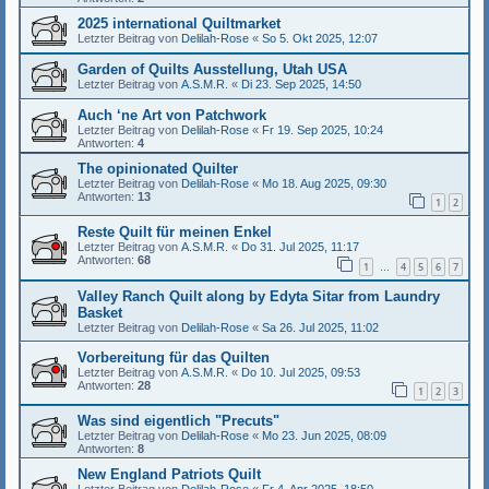
2025 international Quiltmarket
Letzter Beitrag von
Delilah-Rose
«
So 5. Okt 2025, 12:07
Garden of Quilts Ausstellung, Utah USA
Letzter Beitrag von
A.S.M.R.
«
Di 23. Sep 2025, 14:50
Auch ‘ne Art von Patchwork
Letzter Beitrag von
Delilah-Rose
«
Fr 19. Sep 2025, 10:24
Antworten:
4
The opinionated Quilter
Letzter Beitrag von
Delilah-Rose
«
Mo 18. Aug 2025, 09:30
Antworten:
13
1
2
Reste Quilt für meinen Enkel
Letzter Beitrag von
A.S.M.R.
«
Do 31. Jul 2025, 11:17
Antworten:
68
1
4
5
6
7
…
Valley Ranch Quilt along by Edyta Sitar from Laundry
Basket
Letzter Beitrag von
Delilah-Rose
«
Sa 26. Jul 2025, 11:02
Vorbereitung für das Quilten
Letzter Beitrag von
A.S.M.R.
«
Do 10. Jul 2025, 09:53
Antworten:
28
1
2
3
Was sind eigentlich "Precuts"
Letzter Beitrag von
Delilah-Rose
«
Mo 23. Jun 2025, 08:09
Antworten:
8
New England Patriots Quilt