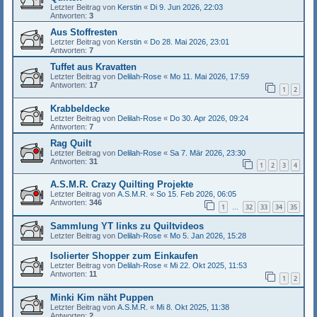
Letzter Beitrag von
Kerstin
«
Di 9. Jun 2026, 22:03
Antworten:
3
Aus Stoffresten
Letzter Beitrag von
Kerstin
«
Do 28. Mai 2026, 23:01
Antworten:
7
Tuffet aus Kravatten
Letzter Beitrag von
Delilah-Rose
«
Mo 11. Mai 2026, 17:59
Antworten:
17
1
2
Krabbeldecke
Letzter Beitrag von
Delilah-Rose
«
Do 30. Apr 2026, 09:24
Antworten:
7
Rag Quilt
Letzter Beitrag von
Delilah-Rose
«
Sa 7. Mär 2026, 23:30
Antworten:
31
1
2
3
4
A.S.M.R. Crazy Quilting Projekte
Letzter Beitrag von
A.S.M.R.
«
So 15. Feb 2026, 06:05
Antworten:
346
1
32
33
34
35
…
Sammlung YT links zu Quiltvideos
Letzter Beitrag von
Delilah-Rose
«
Mo 5. Jan 2026, 15:28
Isolierter Shopper zum Einkaufen
Letzter Beitrag von
Delilah-Rose
«
Mi 22. Okt 2025, 11:53
Antworten:
11
1
2
Minki Kim näht Puppen
Letzter Beitrag von
A.S.M.R.
«
Mi 8. Okt 2025, 11:38
Antworten:
2