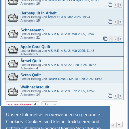
Letzter Beitrag von
Delilah-Rose
«
Fr 4. Apr 2025, 18:50
Antworten:
16
1
2
Herbstquilt in Arbeit
Letzter Beitrag von
Ärmel
«
Sa 8. Mär 2025, 19:24
Antworten:
15
1
2
Schneemann
Letzter Beitrag von
A.S.M.R.
«
Sa 8. Mär 2025, 03:47
Antworten:
21
1
2
3
Apple Core Quilt
Letzter Beitrag von
A.S.M.R.
«
So 2. Mär 2025, 11:48
Antworten:
5
Ärmel Quilt
Letzter Beitrag von
A.S.M.R.
«
Sa 22. Feb 2025, 16:57
Antworten:
4
Scrap Quilt
Letzter Beitrag von
Delilah-Rose
«
Mo 10. Feb 2025, 14:47
Weihnachtsquilt
Letzter Beitrag von
A.S.M.R.
«
So 9. Feb 2025, 13:52
Antworten:
14
1
2
Neues Thema
1
2
Nächste
32 Themen
Unsere Internetseiten verwenden so genannte
Cookies. Cookies sind kleine Textdateien und
Gehe zu
richten auf Ihrem Endgerät keinen Schaden an.