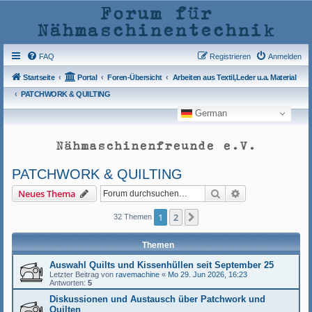
Forum für
Nähmaschinentechnik
FAQ
Registrieren
Anmelden
Startseite
Portal
Foren-Übersicht
Arbeiten aus Textil,Leder u.a. Material
PATCHWORK & QUILTING
German
Nähmaschinenfreunde e.V.
PATCHWORK & QUILTING
Suche
Erweiterte Such
Neues Thema
1
2
Nächste
32 Themen
Themen
Auswahl Quilts und Kissenhüllen seit September 25
Letzter Beitrag von
ravemachine
«
Mo 29. Jun 2026, 16:23
Antworten:
5
Diskussionen und Austausch über Patchwork und
Quilten