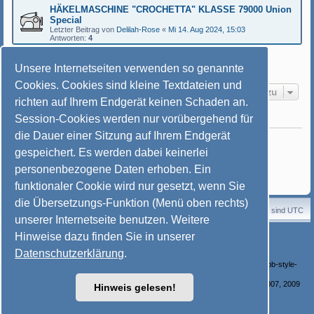
HÄKELMASCHINE "CROCHETTA" KLASSE 79000 Union
Special
Letzter Beitrag von
Delilah-Rose
«
Mi 14. Aug 2024, 15:03
Antworten:
4
Neues Thema
Unsere Internetseiten verwenden so genannte
3 Themen • Seite
1
von
1
Cookies. Cookies sind kleine Textdateien und
Gehe zu
richten auf Ihrem Endgerät keinen Schaden an.
Session-Cookies werden nur vorübergehend für
BERECHTIGUNGEN IN DIESEM FORUM
die Dauer einer Sitzung auf Ihrem Endgerät
Du darfst
keine
neuen Themen in diesem Forum erstellen.
Du darfst
keine
Antworten zu Themen in diesem Forum erstellen.
gespeichert. Es werden dabei keinerlei
Du darfst deine Beiträge in diesem Forum
nicht
ändern.
Du darfst deine Beiträge in diesem Forum
nicht
löschen.
personenbezogene Daten erhoben. Ein
Du darfst
keine
Dateianhänge in diesem Forum erstellen.
funktionaler Cookie wird nur gesetzt, wenn Sie
die Übersetzungs-Funktion (Menü oben rechts)
Startseite
Portal
Foren-Übersicht
Alle Zeiten sind
UTC
unserer Internetseite benutzen. Weitere
Powered by
phpBB
® Forum Software © phpBB Limited
Hinweise dazu finden Sie in unserer
Deutsche Übersetzung durch
phpBB.de
Datenschutzerklärung
.
Style: © Nähmaschinenfreunde e. V. von
Mayschje
basierend auf SoftBlue von Joyce&Luna (phpBB-Style-Design) /
http://phpbb-style-
design.de/
Bilder-Galerie: Powered by phpBB Gallery /
http://www.flying-bits.org/
/ © 2007, 2009
Hinweis gelesen!
nickvergessen
Nähmaschine Icons erstellt von Freepik - Flaticon
Font im Header: Erika Ormig by
Peter Wiegel