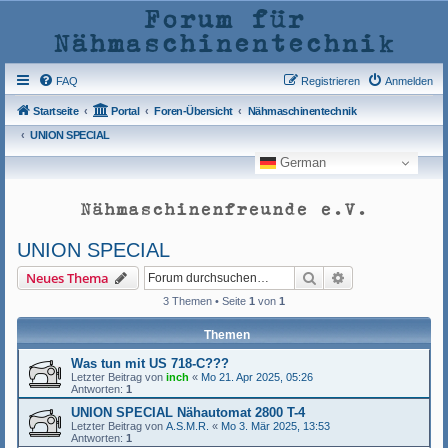
Forum für
Nähmaschinentechnik
FAQ
Registrieren
Anmelden
Startseite
Portal
Foren-Übersicht
Nähmaschinentechnik
UNION SPECIAL
German
Nähmaschinenfreunde e.V.
UNION SPECIAL
Suche
Erweiterte Such
Neues Thema
3 Themen • Seite
1
von
1
Themen
Was tun mit US 718-C???
Letzter Beitrag von
inch
«
Mo 21. Apr 2025, 05:26
Antworten:
1
UNION SPECIAL Nähautomat 2800 T-4
Letzter Beitrag von
A.S.M.R.
«
Mo 3. Mär 2025, 13:53
Antworten:
1