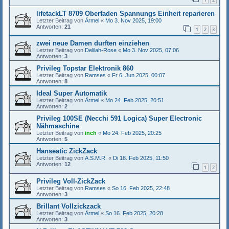
lifetackLT 8709 Oberfaden Spannungs Einheit reparieren
Letzter Beitrag von
Ärmel
«
Mo 3. Nov 2025, 19:00
Antworten:
21
1
2
3
zwei neue Damen durften einziehen
Letzter Beitrag von
Delilah-Rose
«
Mo 3. Nov 2025, 07:06
Antworten:
3
Privileg Topstar Elektronik 860
Letzter Beitrag von
Ramses
«
Fr 6. Jun 2025, 00:07
Antworten:
8
Ideal Super Automatik
Letzter Beitrag von
Ärmel
«
Mo 24. Feb 2025, 20:51
Antworten:
2
Privileg 100SE (Necchi 591 Logica) Super Electronic
Nähmaschine
Letzter Beitrag von
inch
«
Mo 24. Feb 2025, 20:25
Antworten:
5
Hanseatic ZickZack
Letzter Beitrag von
A.S.M.R.
«
Di 18. Feb 2025, 11:50
Antworten:
12
1
2
Privileg Voll-ZickZack
Letzter Beitrag von
Ramses
«
So 16. Feb 2025, 22:48
Antworten:
3
Brillant Vollzickzack
Letzter Beitrag von
Ärmel
«
So 16. Feb 2025, 20:28
Antworten:
3