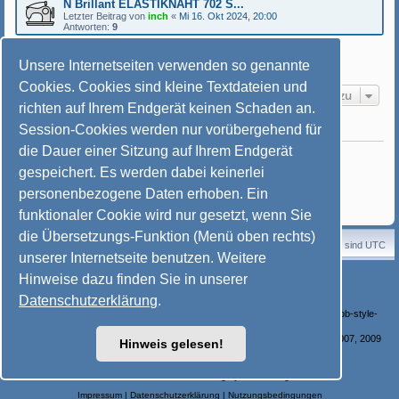
N Brillant ELASTIKNAHT 702 S...
Letzter Beitrag von
inch
«
Mi 16. Okt 2024, 20:00
Antworten:
9
Neues Thema
Unsere Internetseiten verwenden so genannte
19 Themen • Seite
1
von
1
Cookies. Cookies sind kleine Textdateien und
Gehe zu
richten auf Ihrem Endgerät keinen Schaden an.
Session-Cookies werden nur vorübergehend für
BERECHTIGUNGEN IN DIESEM FORUM
die Dauer einer Sitzung auf Ihrem Endgerät
Du darfst
keine
neuen Themen in diesem Forum erstellen.
Du darfst
keine
Antworten zu Themen in diesem Forum erstellen.
gespeichert. Es werden dabei keinerlei
Du darfst deine Beiträge in diesem Forum
nicht
ändern.
Du darfst deine Beiträge in diesem Forum
nicht
löschen.
personenbezogene Daten erhoben. Ein
Du darfst
keine
Dateianhänge in diesem Forum erstellen.
funktionaler Cookie wird nur gesetzt, wenn Sie
die Übersetzungs-Funktion (Menü oben rechts)
Startseite
Portal
Foren-Übersicht
Alle Zeiten sind
UTC
unserer Internetseite benutzen. Weitere
Powered by
phpBB
® Forum Software © phpBB Limited
Hinweise dazu finden Sie in unserer
Deutsche Übersetzung durch
phpBB.de
Datenschutzerklärung
.
Style: © Nähmaschinenfreunde e. V. von
Mayschje
basierend auf SoftBlue von Joyce&Luna (phpBB-Style-Design) /
http://phpbb-style-
design.de/
Bilder-Galerie: Powered by phpBB Gallery /
http://www.flying-bits.org/
/ © 2007, 2009
Hinweis gelesen!
nickvergessen
Nähmaschine Icons erstellt von Freepik - Flaticon
Font im Header: Erika Ormig by
Peter Wiegel
Impressum
|
Datenschutzerklärung
|
Nutzungsbedingungen