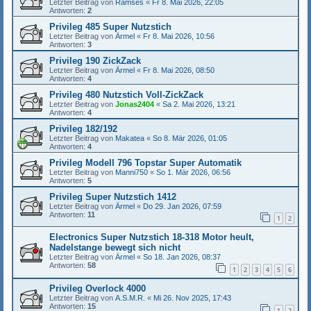
Letzter Beitrag von
Ramses
«
Fr 8. Mai 2026, 22:05
Antworten:
2
Privileg 485 Super Nutzstich
Letzter Beitrag von
Ärmel
«
Fr 8. Mai 2026, 10:56
Antworten:
3
Privileg 190 ZickZack
Letzter Beitrag von
Ärmel
«
Fr 8. Mai 2026, 08:50
Antworten:
4
Privileg 480 Nutzstich Voll-ZickZack
Letzter Beitrag von
Jonas2404
«
Sa 2. Mai 2026, 13:21
Antworten:
4
Privileg 182/192
Letzter Beitrag von
Makatea
«
So 8. Mär 2026, 01:05
Antworten:
4
Privileg Modell 796 Topstar Super Automatik
Letzter Beitrag von
Manni750
«
So 1. Mär 2026, 06:56
Antworten:
5
Privileg Super Nutzstich 1412
Letzter Beitrag von
Ärmel
«
Do 29. Jan 2026, 07:59
Antworten:
11
1
2
Electronics Super Nutzstich 18-318 Motor heult,
Nadelstange bewegt sich nicht
Letzter Beitrag von
Ärmel
«
So 18. Jan 2026, 08:37
Antworten:
58
1
2
3
4
5
6
Privileg Overlock 4000
Letzter Beitrag von
A.S.M.R.
«
Mi 26. Nov 2025, 17:43
Antworten:
15
1
2