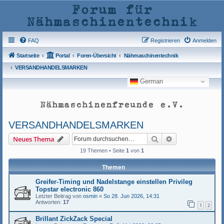
Forum für
Nähmaschinentechnik
FAQ
Registrieren
Anmelden
Startseite
Portal
Foren-Übersicht
Nähmaschinentechnik
VERSANDHANDELSMARKEN
German
Nähmaschinenfreunde e.V.
VERSANDHANDELSMARKEN
Suche
Erweiterte Such
Neues Thema
19 Themen • Seite
1
von
1
Themen
Greifer-Timing und Nadelstange einstellen Privileg
Topstar electronic 860
Letzter Beitrag von
osmin
«
So 28. Jun 2026, 14:31
Antworten:
17
1
2
Brillant ZickZack Special