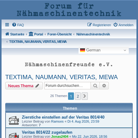
Forum für
Nähmaschinentechnik
FAQ
Registrieren
Anmelden
Startseite
Portal
Foren-Übersicht
Nähmaschinentechnik
TEXTIMA, NAUMANN, VERITAS, MEWA
German
Nähmaschinenfreunde e.V.
TEXTIMA, NAUMANN, VERITAS, MEWA
Suche
Erweiterte Such
Neues Thema
1
2
Nächste
26 Themen
Themen
Zierstiche einstellen auf der Veritas 8014/40
Letzter Beitrag von
Ramses
«
Di 4. Aug 2026, 23:59
Antworten:
7
Veritas 8014/22 zugelaufen
Letzter Beitrag von
Jonas2404
«
Mo 22. Jun 2026, 18:56