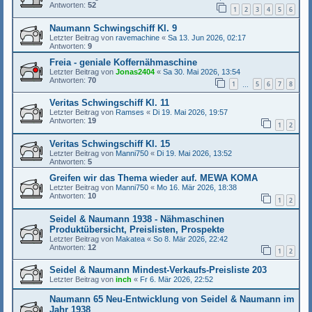
Antworten:
52
1
2
3
4
5
6
Naumann Schwingschiff Kl. 9
Letzter Beitrag von
ravemachine
«
Sa 13. Jun 2026, 02:17
Antworten:
9
Freia - geniale Koffernähmaschine
Letzter Beitrag von
Jonas2404
«
Sa 30. Mai 2026, 13:54
Antworten:
70
1
5
6
7
8
…
Veritas Schwingschiff Kl. 11
Letzter Beitrag von
Ramses
«
Di 19. Mai 2026, 19:57
Antworten:
19
1
2
Veritas Schwingschiff Kl. 15
Letzter Beitrag von
Manni750
«
Di 19. Mai 2026, 13:52
Antworten:
5
Greifen wir das Thema wieder auf. MEWA KOMA
Letzter Beitrag von
Manni750
«
Mo 16. Mär 2026, 18:38
Antworten:
10
1
2
Seidel & Naumann 1938 - Nähmaschinen
Produktübersicht, Preislisten, Prospekte
Letzter Beitrag von
Makatea
«
So 8. Mär 2026, 22:42
Antworten:
12
1
2
Seidel & Naumann Mindest-Verkaufs-Preisliste 203
Letzter Beitrag von
inch
«
Fr 6. Mär 2026, 22:52
Naumann 65 Neu-Entwicklung von Seidel & Naumann im
Jahr 1938