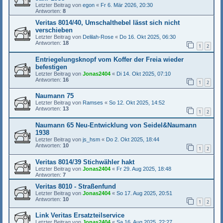
Letzter Beitrag von
egon
«
Fr 6. Mär 2026, 20:30
Antworten:
8
Veritas 8014/40, Umschalthebel lässt sich nicht
verschieben
Letzter Beitrag von
Delilah-Rose
«
Do 16. Okt 2025, 06:30
Antworten:
18
1
2
Entriegelungsknopf vom Koffer der Freia wieder
befestigen
Letzter Beitrag von
Jonas2404
«
Di 14. Okt 2025, 07:10
Antworten:
16
1
2
Naumann 75
Letzter Beitrag von
Ramses
«
So 12. Okt 2025, 14:52
Antworten:
13
1
2
Naumann 65 Neu-Entwicklung von Seidel&Naumann
1938
Letzter Beitrag von
js_hsm
«
Do 2. Okt 2025, 18:44
Antworten:
10
1
2
Veritas 8014/39 Stichwähler hakt
Letzter Beitrag von
Jonas2404
«
Fr 29. Aug 2025, 18:48
Antworten:
7
Veritas 8010 - Straßenfund
Letzter Beitrag von
Jonas2404
«
So 17. Aug 2025, 20:51
Antworten:
10
1
2
Link Veritas Ersatzteilservice
Letzter Beitrag von
Jonas2404
«
Sa 16. Aug 2025, 22:27