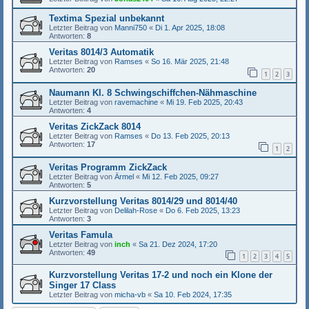
Textima Spezial unbekannt
Letzter Beitrag von
Manni750
«
Di 1. Apr 2025, 18:08
Antworten:
8
Veritas 8014/3 Automatik
Letzter Beitrag von
Ramses
«
So 16. Mär 2025, 21:48
Antworten:
20
1
2
3
Naumann Kl. 8 Schwingschiffchen-Nähmaschine
Letzter Beitrag von
ravemachine
«
Mi 19. Feb 2025, 20:43
Antworten:
4
Veritas ZickZack 8014
Letzter Beitrag von
Ramses
«
Do 13. Feb 2025, 20:13
Antworten:
17
1
2
Veritas Programm ZickZack
Letzter Beitrag von
Ärmel
«
Mi 12. Feb 2025, 09:27
Antworten:
5
Kurzvorstellung Veritas 8014/29 und 8014/40
Letzter Beitrag von
Delilah-Rose
«
Do 6. Feb 2025, 13:23
Antworten:
3
Veritas Famula
Letzter Beitrag von
inch
«
Sa 21. Dez 2024, 17:20
Antworten:
49
1
2
3
4
5
Kurzvorstellung Veritas 17-2 und noch ein Klone der
Singer 17 Class
Letzter Beitrag von
micha-vb
«
Sa 10. Feb 2024, 17:35