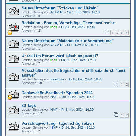
Antworten:
3
Neues Unterforum "Stricken und Häkeln"
Letzter Beitrag von
A.S.M.R.
«
So 1. Feb 2026, 16:10
Antworten:
5
Redaktion - Fragen, Vorschläge, Themenwünsche
Letzter Beitrag von
inch
«
Di 23. Dez 2025, 10:33
Antworten:
31
1
2
3
4
Neues Unterforum "Materialien zur Verarbeitung"
Letzter Beitrag von
A.S.M.R.
«
Mi 5. Nov 2025, 07:58
Antworten:
1
Uhrzeit im Forum wird falsch angezeigt?
Letzter Beitrag von
inch
«
Sa 21. Dez 2024, 17:13
Antworten:
7
Ausschalten des Beitragszähler und Ersatz durch "best
answer"
Letzter Beitrag von
Inselrose
«
So 15. Dez 2024, 18:23
Antworten:
10
1
2
Dankeschön-Feedback: Spenden 2024
Letzter Beitrag von
NMF
«
Mo 9. Dez 2024, 19:14
20 Tags
Letzter Beitrag von
NMF
«
Fr 8. Nov 2024, 14:29
Antworten:
17
1
2
Verschlagwortung - tags richtig setzen
Letzter Beitrag von
NMF
«
Di 24. Sep 2024, 13:13
Antworten:
2