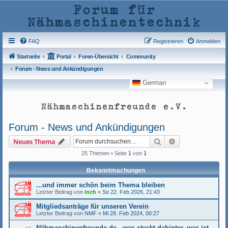
Forum für
Nähmaschinentechnik
FAQ
Registrieren
Anmelden
Startseite
Portal
Foren-Übersicht
Community
Forum - News und Ankündigungen
German
Nähmaschinenfreunde e.V.
Forum - News und Ankündigungen
Suche
Erweiterte Such
Neues Thema
25 Themen • Seite
1
von
1
Bekanntmachungen
...und immer schön beim Thema bleiben
Letzter Beitrag von
inch
«
So 22. Feb 2026, 21:43
Mitgliedsanträge für unseren Verein
Letzter Beitrag von
NMF
«
Mi 28. Feb 2024, 00:27
Nähmaschinenfreunde.de - was steckt dahinter, was ist