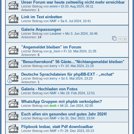
Unser Forum war heute zeitweilig nicht mehr erreichbar
Letzter Beitrag von
emmi
«
Di 20. Aug 2024, 06:11
Antworten:
1
Link im Text einbetten
Letzter Beitrag von
NMF
«
Sa 6. Jul 2024, 10:41
Galerie Anpassungen
Letzter Beitrag von
Leubner
«
Mo 3. Jun 2024, 16:46
Antworten:
14
1
2
"Angemeldet bleiben" im Forum
Letzter Beitrag von
js_hsm
«
Fr 10. Mai 2024, 21:35
Antworten:
6
"Besucherrekord" 56 Gäste..."Nichtangemeldet bleiben"
Letzter Beitrag von
kerry
«
Fr 10. Mai 2024, 21:19
Deutsche Sprachdateien für phpBB-EXT - „mchat“
Letzter Beitrag von
kerry
«
So 5. Mai 2024, 23:23
Antworten:
1
Galerie - Hochladen von Fotos
Letzter Beitrag von
NMF
«
Mo 19. Feb 2024, 12:51
WhatsApp Gruppen mit phpbb verknüpfen?
Letzter Beitrag von
inch
«
Mi 10. Jan 2024, 02:05
Euch allen ein gesundes und gutes Jahr 2024!
Letzter Beitrag von
NMF
«
So 31. Dez 2023, 23:04
Flipbook lesbar, statt Pdf downloadbar
Letzter Beitrag von
NMF
«
Fr 29. Dez 2023, 03:13