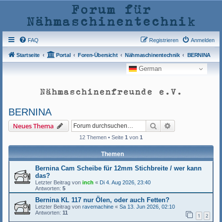
Forum für
Nähmaschinentechnik
FAQ
Registrieren
Anmelden
Startseite
Portal
Foren-Übersicht
Nähmaschinentechnik
BERNINA
German
Nähmaschinenfreunde e.V.
BERNINA
Suche
Erweiterte Such
Neues Thema
12 Themen • Seite
1
von
1
Themen
Bernina Cam Scheibe für 12mm Stichbreite / wer kann
das?
Letzter Beitrag von
inch
«
Di 4. Aug 2026, 23:40
Antworten:
5
Bernina KL 117 nur Ölen, oder auch Fetten?
Letzter Beitrag von
ravemachine
«
Sa 13. Jun 2026, 02:10
Antworten:
11
1
2