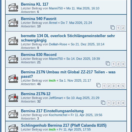
Bernina KL 117
Letzter Beitrag von
Manni750
«
Mo 11. Mai 2026, 16:10
Antworten:
6
Bernina 540 Favorit
Letzter Beitrag von
Ärmel
«
Do 7. Mai 2026, 21:24
Antworten:
10
1
2
bernette 134 DL overlock Stichlängeneinsteller sehr
schwergängig
Letzter Beitrag von
Delilah-Rose
«
So 21. Dez 2025, 10:14
Antworten:
9
Bernina 830 Record
Letzter Beitrag von
Manni750
«
So 14. Dez 2025, 19:39
Antworten:
21
1
2
3
Bernina 217N Umbau mit Global ZZ-217 Teilen - was
passt?
Letzter Beitrag von
inch
«
Sa 1. Nov 2025, 21:17
Antworten:
46
1
2
3
4
5
Bernina 217N-12
Letzter Beitrag von
JeffSmart
«
So 10. Aug 2025, 21:29
Antworten:
32
1
2
3
4
Bernina 217 Einstellungsanleitung
Letzter Beitrag von
Kochsmichel
«
Fr 11. Apr 2025, 19:56
Antworten:
3
Schlingenhub Bernina 217 (Pfaff Calanda 8105)
Letzter Beitrag von
inch
«
Fr 11. Apr 2025, 17:55