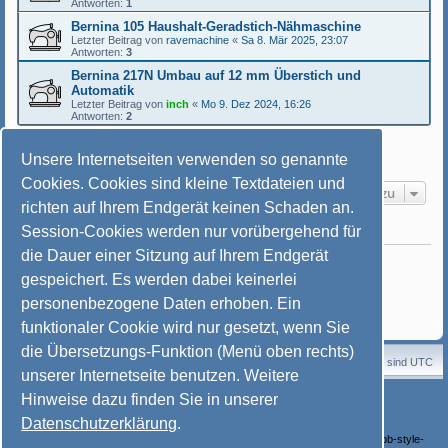
Antworten:
1
Bernina 105 Haushalt-Geradstich-Nähmaschine
Letzter Beitrag von
ravemachine
«
Sa 8. Mär 2025, 23:07
Antworten:
3
Bernina 217N Umbau auf 12 mm Überstich und
Automatik
Letzter Beitrag von
inch
«
Mo 9. Dez 2024, 16:26
Antworten:
2
Neues Thema
Unsere Internetseiten verwenden so genannte
12 Themen • Seite
1
von
1
Cookies. Cookies sind kleine Textdateien und
Gehe zu
richten auf Ihrem Endgerät keinen Schaden an.
Session-Cookies werden nur vorübergehend für
BERECHTIGUNGEN IN DIESEM FORUM
die Dauer einer Sitzung auf Ihrem Endgerät
Du darfst
keine
neuen Themen in diesem Forum erstellen.
Du darfst
keine
Antworten zu Themen in diesem Forum erstellen.
gespeichert. Es werden dabei keinerlei
Du darfst deine Beiträge in diesem Forum
nicht
ändern.
Du darfst deine Beiträge in diesem Forum
nicht
löschen.
personenbezogene Daten erhoben. Ein
Du darfst
keine
Dateianhänge in diesem Forum erstellen.
funktionaler Cookie wird nur gesetzt, wenn Sie
die Übersetzungs-Funktion (Menü oben rechts)
Startseite
Portal
Foren-Übersicht
Alle Zeiten sind
UTC
unserer Internetseite benutzen. Weitere
Powered by
phpBB
® Forum Software © phpBB Limited
Hinweise dazu finden Sie in unserer
Deutsche Übersetzung durch
phpBB.de
Datenschutzerklärung
.
Style: © Nähmaschinenfreunde e. V. von
Mayschje
basierend auf SoftBlue von Joyce&Luna (phpBB-Style-Design) /
http://phpbb-style-