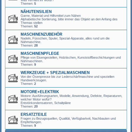
Was vernäht ihr wofür?
Themen:
5
NÄHUTENSILIEN
Garne, Material und Hilfsmittel zum Nähen
Alphabetische Sortierung, bitte immer das Objekt an den Anfang des
Themas stellen
Themen:
52
MASCHINENZUBEHÖR
Nadeln, Füsschen, Spuler, Spezial-Apparate, alles rund um die
Nähmaschine.
Themen:
28
MASCHINENPFLEGE
Pflege von Eisengestellen, Holztischen, Kunststoffbeschichtungen und
Nähmaschinen.
Themen:
9
WERKZEUGE + SPEZIALMASCHINEN
Von der Ösenpresse bis zur Lederschärfmaschine und speziellen
Handwerkzeugen.
Themen:
2
MOTORE+ELEKTRIK
Motore: Ausführungsarten, Modelle, Anwendung, Defekte, Reparaturen,
welcher Motor wofür?
Entstörkondensatoren, Schaltpläne
Themen:
20
ERSATZTEILE
Fragen zu Bezugsquellen, Qualität, Verfügbarkeit, Nachbauten und
Empfehlungen.
Themen:
9