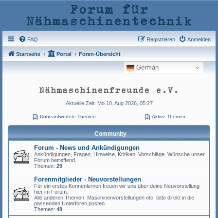
Forum für
Nähmaschinentechnik
FAQ
Registrieren
Anmelden
Startseite
Portal
Foren-Übersicht
German
Nähmaschinenfreunde e.V.
Aktuelle Zeit: Mo 10. Aug 2026, 05:27
Unbeantwortete Themen
Aktive Themen
Community
Forum - News und Ankündigungen
Ankündigungen, Fragen, Hinweise, Kritiken, Vorschläge, Wünsche unser
Forum betreffend.
Themen:
29
Forenmitglieder - Neuvorstellungen
Für ein erstes Kennenlernen freuen wir uns über deine Neuvorstellung
hier im Forum.
Alle anderen Themen, Maschinenvorstellungen etc. bitte direkt in die
passenden Unterforen posten.
Themen:
48