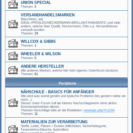
UNION SPECIAL
Themen:
3
VERSANDHANDELSMARKEN
Maschinen, wie
IDEAL+PRIVILEG/NECKERMANN+BRILLANT/HANSEATIC und viele
andere, welche über Quelle, Neckermann, Otto u.a. Versandhäuser
verkauft wurden.
Themen:
19
WILLCOX & GIBBS
Themen:
1
WHEELER & WILSON
Themen:
5
ANDERE HERSTELLER
Alle anderen Marken, welche hier kein eigenes Unterforum besitzen.
Themen:
61
Peripherie
NÄHSCHULE - BASICS FÜR ANFÄNGER
Wie wird was womit genäht und typische Probleme (bis gestern nähte sie
noch...)
Dieses Unter-Forum soll als kleines Nachschlagewerk ohne aktive
Kommentarfunktion dienen.
Themen-Vorschläge bitte an die Redaktion:
viewtopic.php?t=1204
Themen:
11
MATERIALIEN ZUR VERARBEITUNG
Stoffe, Leder, Planen + Exoten (Milchtüten, Sicherheitsgurte,
Feuerwehrschläuche, Autoreifen)