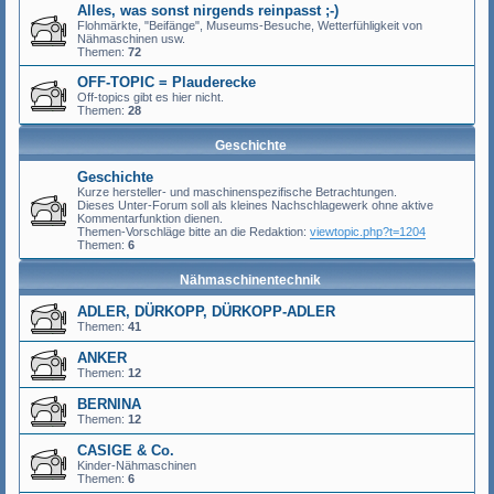
Alles, was sonst nirgends reinpasst ;-)
Flohmärkte, "Beifänge", Museums-Besuche, Wetterfühligkeit von
Nähmaschinen usw.
Themen:
72
OFF-TOPIC = Plauderecke
Off-topics gibt es hier nicht.
Themen:
28
Geschichte
Geschichte
Kurze hersteller- und maschinenspezifische Betrachtungen.
Dieses Unter-Forum soll als kleines Nachschlagewerk ohne aktive
Kommentarfunktion dienen.
Themen-Vorschläge bitte an die Redaktion:
viewtopic.php?t=1204
Themen:
6
Nähmaschinentechnik
ADLER, DÜRKOPP, DÜRKOPP-ADLER
Themen:
41
ANKER
Themen:
12
BERNINA
Themen:
12
CASIGE & Co.
Kinder-Nähmaschinen
Themen:
6