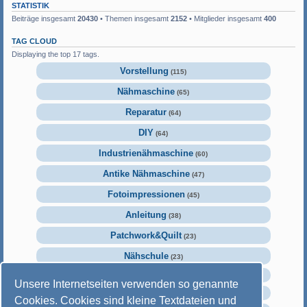
STATISTIK
Beiträge insgesamt
20430
• Themen insgesamt
2152
• Mitglieder insgesamt
400
TAG CLOUD
Displaying the top 17 tags.
Vorstellung
(115)
Nähmaschine
(65)
Reparatur
(64)
DIY
(64)
Industrienähmaschine
(60)
Antike Nähmaschine
(47)
Fotoimpressionen
(45)
Anleitung
(38)
Patchwork&Quilt
(23)
Nähschule
(23)
Deko
(16)
Unsere Internetseiten verwenden so genannte
Upcycling
(12)
Cookies. Cookies sind kleine Textdateien und