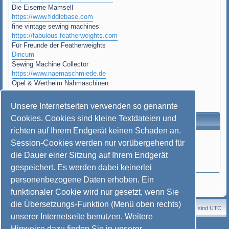
Die Eiserne Mamsell
https://www.fiddlebase.com
fine vintage sewing machines
https://fabulous-featherweights.com
Für Freunde der Featherweights
Dincum
Sewing Machine Collector
https://www.naemaschmiede.de
Opel & Wertheim Nähmaschinen
Wikipedia
Funktionsweise der Nähmaschine
Unsere Internetseiten verwenden so genannte
Cookies. Cookies sind kleine Textdateien und
Rechtliches
richten auf Ihrem Endgerät keinen Schaden an.
Nutzungsbedingungen
Session-Cookies werden nur vorübergehend für
Datenschutzerklärung
die Dauer einer Sitzung auf Ihrem Endgerät
Impressum
gespeichert. Es werden dabei keinerlei
personenbezogene Daten erhoben. Ein
Powered by
Board3 Portal
© 2009 - 2023 Board3 Group
funktionaler Cookie wird nur gesetzt, wenn Sie
die Übersetzungs-Funktion (Menü oben rechts)
Startseite
Portal
Foren-Übersicht
Alle Zeiten sind
UTC
unserer Internetseite benutzen. Weitere
Powered by
phpBB
® Forum Software © phpBB Limited
Hinweise dazu finden Sie in unserer