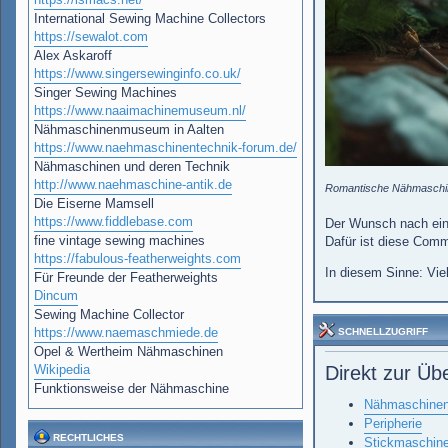
International Sewing Machine Collectors
https://sewalot.com
Alex Askaroff
https://www.singersewinginfo.co.uk/
Singer Sewing Machines
https://www.naaimachinemuseum.nl/
Nähmaschinenmuseum in Aalten
https://www.naehmaschinentechnik-forum.de/
Nähmaschinen und deren Technik
http://www.naehmaschine-antik.de
Romantische Nähmaschin
Die Eiserne Mamsell
https://www.fiddlebase.com
Der Wunsch nach eine
fine vintage sewing machines
Dafür ist diese Comm
https://fabulous-featherweights.com
In diesem Sinne: Viel
Für Freunde der Featherweights
Dincum
Sewing Machine Collector
https://www.naemaschmiede.de
SCHNELLZUGRIFF
Opel & Wertheim Nähmaschinen
Wikipedia
Direkt zur Üb
Funktionsweise der Nähmaschine
Nähmaschinen
Peripherie
RECHTLICHES
Stickmaschin