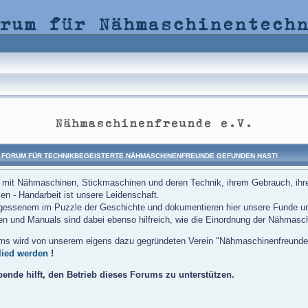
rum für Nähmaschinentech
Nähmaschinenfreunde e.V.
 FORUM FÜR TECHNIKBEGEISTERTE NÄHMASCHINENFREUNDE GEFUNDEN HAST!
 mit Nähmaschinen, Stickmaschinen und deren Technik, ihrem Gebrauch, ihrer 
en - Handarbeit ist unsere Leidenschaft.
gessenem im Puzzle der Geschichte und dokumentieren hier unsere Funde un
n und Manuals sind dabei ebenso hilfreich, wie die Einordnung der Nähmasch
ms wird von unserem eigens dazu gegründeten Verein "Nähmaschinenfreunde e
lied werden
!
ende hilft, den Betrieb dieses Forums zu unterstützen.