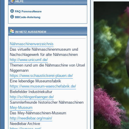
HILFE
FAQ Forensoftware
BBCode-Anleitung
IM NETZ AUSSERDEM
Nähmaschinenverzeichnis
Das virtuelle Nähmaschinenmuseum und
Nachschlagewerk für alte Nähmaschinen
http://www.unicumf.de/
Themen rund um die Nähmaschine von Ursel
Niggemann
https://www.schaustickerei-plauen.de/
Eine lebendige Museumsfabrik
https://www.museum-waeschefabrik.de/
Bielefelder Industriekultur
http://schlingenfaenger.de/
Sammlerfreunde historischer Nähmaschinen
Mey-Museum
Das Mey-Nähmaschinen-Museum
http://needlebar.org/main/
Needlebar Archive
https://ismacs.net/